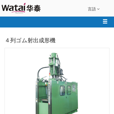
言語
４列ゴム射出成形機