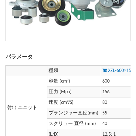
パラメータ
種類
XZL-600×1500
容量 (cm³)
600
圧力 (Mpa)
156
速度 (cm³/S)
80
射出 ユニット
プランジャー直径(mm)
55
スクリュー 直径 (mm)
40
(L/D)
12.5: 1