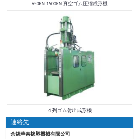
650KN-1500KN 真空ゴム圧縮成形機
４列ゴム射出成形機
連絡先
余姚華泰橡塑機械有限公司