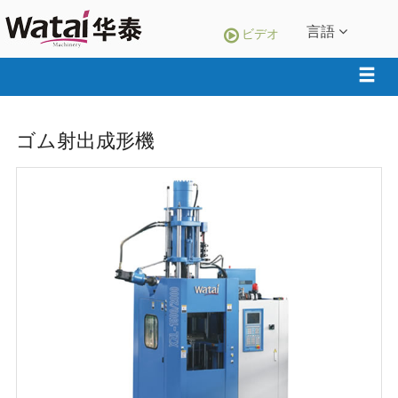
言語
ビデオ
ゴム射出成形機