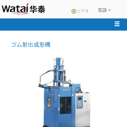
言語
ビデオ
ゴム射出成形機