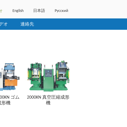
English
日本語
Русский
オ
デオ
連絡先
5000KN ゴム
2000KN 真空圧縮成形
成形機
機